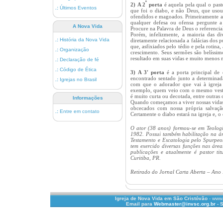
ª
2)
A 2
porta
é aquela pela qual o past
.:
Últimos Eventos
que foi o diabo, e não Deus, que usou
ofendidos e magoados. Primeiramente ao
qualquer defesa ou ofensa pergunte 
A Nova Vida
Procure na Palavra de Deus o referencial
Porém, infelizmente, a maioria das di
.:
História da Nova Vida
diretamente relacionada a falácias dos 
que, asfixiados pelo tédio e pela roti
.:
Organização
crescimento. Seus sermões são belíssim
resultado em suas vidas e muito menos n
.:
Declaração de fé
.:
Código de Ética
3)
A 3' porta
é a porta principal de 
encontrado sentado junto a determinada
.:
Igrejas no Brasil
com que o adorador que vai à igreja
exemplo, quem veio com o mesmo vesti
é muito curta ou decotada, entre outras
Informações
Quando começamos a viver nossas vidas
obcecados com nossa própria salvação
.:
Entre em contato
Certamente o diabo estará na igreja e, o 
O ator (38 anos) formou-se em Teologi
1982. Possui também habilitação na 
Testamento e Escatologia pelo Spurpeon
tem exercido diversas funções nas área
publicações e atualmente é pastor ti
Curitiba, PR.
Retirado do Jornal Carta Aberta – Ano 
Igreja de Nova Vida em São Cristóvão
- www.
Email para
Webmaster@invsc.org.br
- S