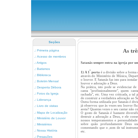
Seções
As trê
.:
Primeira página
.:
Acesso de membros
Satanás sempre entra na igreja por um
.:
Artigos
.:
Batismos
ª
1)
A 1
porta
é a divisão sobre a forma 
.:
Biblioteca
através do Ministério de Música, Depar
o louvor. E Satanás faz isto para instal
.:
Boletim Mensal
louvor e adoração a Deus.
Na prática, isto pode se evidenciar de 
.:
Desperta Débora
canta "profissionalmente", quem can
.:
Fotos da Igreja
rachada", etc. Uma vez criticada, a tal
de construir a verdadeira adoração ao S
.:
Liderança
Outra forma utilizada por Satanás é div
já observou que às vezes seu louvor flu
.:
Livro de visitas
areia? Quantas vezes o seu cantar não 
.:
Mapa de Localização
O gosto de Satanás é bastante diversi
destruir a adoração a Deus, e ele conse
.:
Ministério de Louvor
nossos temperamentos e personalidade
sobre quão profundamente Deus uso
.:
Ministérios
comentando que o ,som de tal instrumen
.:
Nossa História
etc.
.:
Pregações