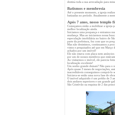
destina toda a sua arrecadação para miss
Batismos e
membresia
Até o presente momento, a igreja reali
batizadas no período. Atualmente a mem
Após 7 anos, nosso templo f
Começamos então a mobilizar a igreja p
melhor localização ainda.
Iniciamos uma poupança e entramos nu
mudança. Mas ao iniciarmos nossa bus
especulação imobiliária no bairro de Sã
parte da prefeitura, fez com que os pre
Mas não desistimos, continuamos a proc
vistos e pesquisados até que em Março
achados por um imóvel!
Ele não estava com placa nem anúncios e
por um de nossos membros que estávam
Ao visitarmos o imóvel, ele parecia feito
localização excelente!
Um sonho grande demais? Não para o n
Após quase 3 meses de negociações, ass
inacreditáveis conseguimos comprá-lo s
Iniciava-se então uma nova fase de obr
O imóvel adquirido é um prédio de 3 an
dois andares superiores e um grande ga
São Cristóvão na esquina de 2 das princ