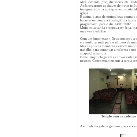
obra, cimento, piso, divisórias, etc. Tu
Após pegarmos as chaves do novo imóvel
inaugurarmos, já que queríamos coincidi
igreja.
E assim, diante de muitas lutas contra o
levantaram contra a instalação da igrej
programado, para o dia 14/03/2002.
Muita coisa ainda precisava ser feita, m
uma vez a edificar.
Com um lugar maior, Deus começou a abe
era muito grande para o número de mem
Mas os poucos membros estavam unidos 
trabalho para continuar a reforma e por
adaptações na loja.
Neste tempo chegaram as novas cadeira
pessoas. Concomitantemente a igreja cr
Templo com as cadeiras 
A entrada da galeria ganhou placa e a e