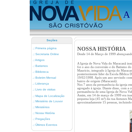
A
Seções
NOSSA HISTÓRIA
.:
Primeira página
Desde 14 de Março de 1999 abençoando
.:
Secretaria Online
.:
Artigos
A Igreja de Nova Vida do Maracanã inst
.:
Batismos
foi o ano da conversão e do Batismo do 
Mauricio, integrado à Igreja do Maracan
.:
Biblioteca
posteriormente líder da Escola Bíblica 
19/02/1998. Após um ano servindo como p
.:
Boletim Mensal
bairro de origem (Maracanã).
.:
Liderança
Nos 7 anos da permanência da igreja em
agregado à igreja. Diante disso, com a c
.:
Livro de visitas
permanência de uma Igreja de Nova Vida
Assim, em 14 de março de 1999 era ina
.:
Mapa de Localização
pequena loja (45 m²) da rua Antunes M
.:
Ministério de Louvor
aproximadamente 15 pessoas, incluindo a
.:
Ministérios
.:
Nossa História
.:
Pregações
.:
Últimos Eventos