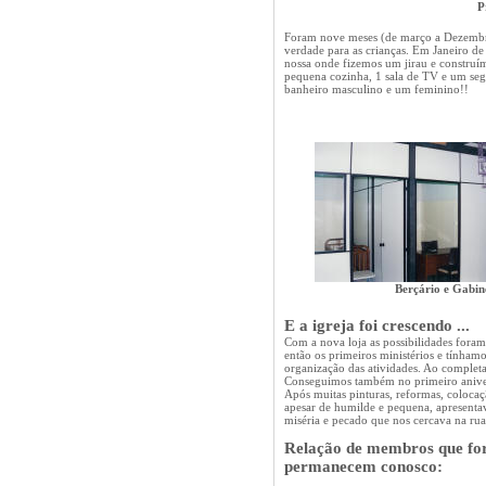
P
Foram nove meses (de março a Dezembro
verdade para as crianças. Em Janeiro d
nossa onde fizemos um jirau e construímo
pequena cozinha, 1 sala de TV e um se
banheiro masculino e um feminino!!
Berçário e 
E a igreja foi crescendo ...
Com a nova loja as possibilidades for
então os primeiros ministérios e tínham
organização das atividades. Ao comple
Conseguimos também no primeiro anivers
Após muitas pinturas, reformas, colocação
apesar de humilde e pequena, apresenta
miséria e pecado que nos cercava na ru
Relação de membros que for
permanecem conosco: