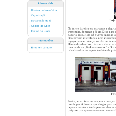
A Nova Vida
.:
História da Nova Vida
.:
Organização
Loja
.:
Declaração de fé
.:
Código de Ética
No início da obra era marcante a alegria
.:
Igrejas no Brasil
tremendas. Somente a fé em Deus para sa
pagar o aluguel de R$ 500,00 mais as ta
Não haviam microfones, nem instrumento
Informações
espaço para as crianças receberem instr
Diante dos desafios, Deus nos deu cria
uma tenda de plástico tamanho 3 x 3m e
.:
Entre em contato
calçada sobre um tapete também de plás
Fot
Assim, ao ar livre, na calçada, começou 
domingos, tínhamos que chegar pelo men
tapete e montar a tenda para receber as 
próprios pais que se revezavam em esca