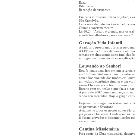
Bazar
Biblioteca
Recepção de visitantes
Em cada ministério, um só objetivo, eva
São Cristóvão.
Cada setor de trabalho é orientado à coope
Oramos constantemente:
Lc 10:2 - “A seara é grande, mas os tra
mande trabalhadores para a sua seara.”
Geração Vida Infantil
A cada ano procuramos formar pelo me
A EBF, escola bíblica de férias, é um 
semana em dias seguidos no final das féri
num grande momento de evangelização at
Louvando ao Senhor!
Esta foi mais uma área em que a igrej
em 1999 não tínhamos nem microfones, 
com a boa vontade dos irmãos em louva
um teclado eletrônico simples e um viol
irmão Elias tentavam tirar um som puro 
Rosária com seu teclado que fazia o pape
A partir de 2002 com a mudança do temp
sendo acrescentados. Hoje o grupo conta
Hoje temos os seguintes instrumentos: Bat
de percussão e Saxofone.
Atualmente todos os nossos cultos são g
pregações e louvores. Desde o início da
já foram gravados e disponibilizados p
e o volume 6.
Cantina Missionária
Para apoio da Obra missionária, desenv