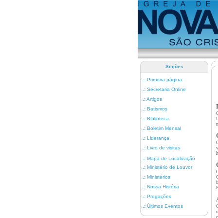
Seções
.:
Primeira página
.:
Secretaria Online
.:
Artigos
.:
Batismos
.:
Biblioteca
.:
Boletim Mensal
.:
Liderança
.:
Livro de visitas
.:
Mapa de Localização
.:
Ministério de Louvor
.:
Ministérios
.:
Nossa História
E
.:
Pregações
.:
Últimos Eventos