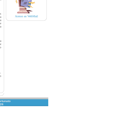
s
Acesso ao WebMail
a
a
e
a
a
e
o
.
o
ortunato
026