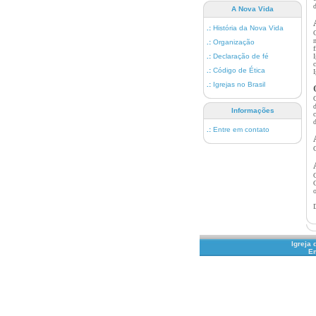
A Nova Vida
.:
História da Nova Vida
.:
Organização
.:
Declaração de fé
.:
Código de Ética
I
.:
Igrejas no Brasil
Informações
.:
Entre em contato
o
Igreja
Em