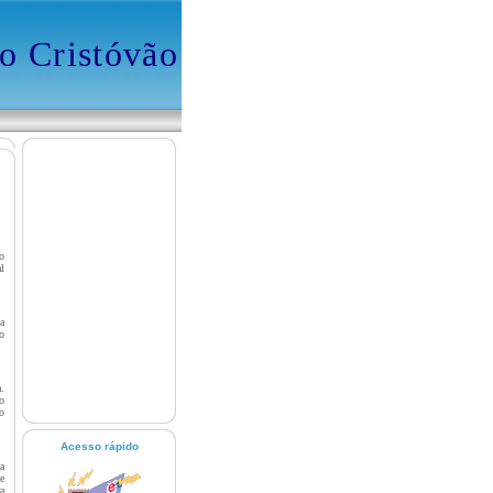
o Cristóvão
o
l
a
o
.
o
o
Acesso rápido
a
e
a