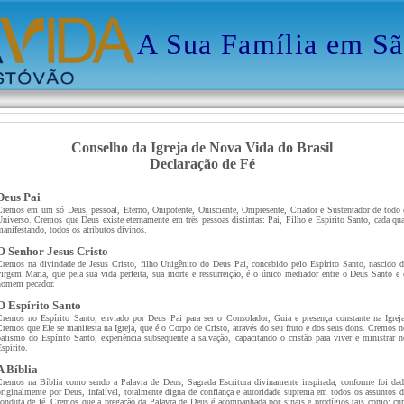
A Sua Família em Sã
Conselho da Igreja de Nova Vida do Brasil
Declaração de Fé
Deus Pai
Cremos em um só Deus, pessoal, Eterno, Onipotente, Onisciente, Onipresente, Criador e Sustentador de todo 
Universo. Cremos que Deus existe eternamente em três pessoas distintas: Pai, Filho e Espírito Santo, cada qua
manifestando, todos os atributos divinos.
O Senhor Jesus Cristo
Cremos na divindade de Jesus Cristo, filho Unigênito do Deus Pai, concebido pelo Espírito Santo, nascido d
virgem Maria, que pela sua vida perfeita, sua morte e ressurreição, é o único mediador entre o Deus Santo e 
homem pecador.
O Espírito Santo
Cremos no Espírito Santo, enviado por Deus Pai para ser o Consolador, Guia e presença constante na Igreja
Cremos que Ele se manifesta na Igreja, que é o Corpo de Cristo, através do seu fruto e dos seus dons. Cremos n
batismo do Espírito Santo, experiência subseqüente a salvação, capacitando o cristão para viver e ministrar n
spírito.
A Bíblia
Cremos na Bíblia como sendo a Palavra de Deus, Sagrada Escritura divinamente inspirada, conforme foi dad
originalmente por Deus, infalível, totalmente digna de confiança e autoridade suprema em todos os assuntos d
conduta de fé. Cremos que a pregação da Palavra de Deus é acompanhada por sinais e prodígios tais como: cur