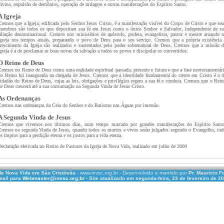
divina, expulsão de demônios, operação de milagres e outras manifestações do Espírito Santo.
A Igreja
Cremos que a Igreja, edificada pelo Senhor Jesus Cristo, é a manifestação visível do Corpo de Cristo e que seu
membros são todos os que depositam sua fé em Jesus como o único Senhor e Salvador, independente de su
filiação denominacional. Cremos nos ministérios de apóstolo, profeta, evangelista, pastor e mestre atuando n
Igreja nos tempos atuais, preparando o povo de Deus para o seu serviço. Cremos que a própria existência 
crescimento da Igreja são realizados e sustentados pelo poder sobrenatural de Deus. Cremos que a missão d
greja é a de proclamar as boas novas da salvação a todos os povos e discipular os convertidos.
O Reino de Deus
Cremos no Reino de Deus como uma realidade espiritual passada, presente e futura e que a fase neotestamentári
do Reino foi inaugurada na chegada de Jesus. Cremos que a identidade fundamental do crente em Cristo é a d
cidadão do Reino de Deus, cujas as leis, obrigações e privilégios regem a sua fé e conduta. Cremos que o Rein
de Deus crescerá até a sua consumação na Segunda Vinda de Jesus Cristo.
As Ordenanças
Cremos nas ordenanças da Ceia do Senhor e do Batismo nas Águas por imersão.
A Segunda Vinda de Jesus
Cremos que vivemos nos últimos dias, num tempo marcado por grandes manifestações do Espírito Santo
Cremos na segunda Vinda de Jesus, quando todos os mortos e vivos serão julgados segundo o Evangelho, ind
s ímpios para a perdição eterna e os justos para a vida eterna.
Declaração efetivada no Retiro de Pastores da Igreja de Nova Vida, realizado em julho de 2000
 de Nova Vida em São Cristóvão
- www.invsc.org.br - Desenvolvido e mantido por
Pr. Mauricio F
ail para
Webmaster@invsc.org.br
- Site atualizado em
segunda-feira, 23 de fevereiro de 2