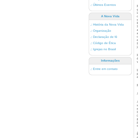
.:
Últimos Eventos
A Nova Vida
.:
História da Nova Vida
.:
Organização
.:
Declaração de fé
.:
Código de Ética
.:
Igrejas no Brasil
Informações
.:
Entre em contato
P