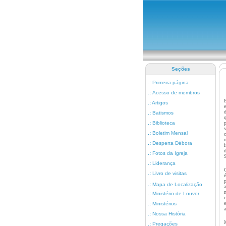
Seções
.:
Primeira página
.:
Acesso de membros
.:
Artigos
.:
Batismos
.:
Biblioteca
.:
Boletim Mensal
.:
Desperta Débora
.:
Fotos da Igreja
.:
Liderança
.:
Livro de visitas
p
.:
Mapa de Localização
.:
Ministério de Louvor
.:
Ministérios
a
.:
Nossa História
.:
Pregações