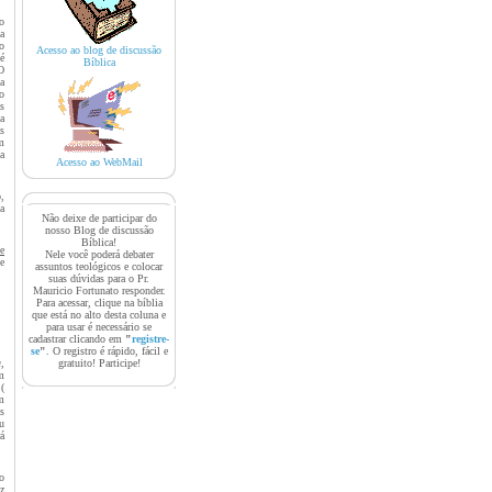
o
a
o
Acesso ao blog de discussão
é
Bíblica
O
a
o
s
a
s
m
a
Acesso ao WebMail
,
a
Não deixe de participar do
nosso Blog de discussão
Bíblica!
e
Nele você poderá debater
e
assuntos teológicos e colocar
suas dúvidas para o Pr.
Mauricio Fortunato responder.
Para acessar, clique na bíblia
que está no alto desta coluna e
para usar é necessário se
cadastrar clicando em
"
registre-
se
"
. O registro é rápido, fácil e
gratuito! Participe!
,
m
(
m
s
u
á
o
z