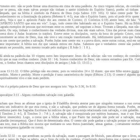
Primeiro erro: não se pode firmar uma doutrina em cima de uma parábola. As cinco virgens néscias, do contrári
que se pensa, não eram salvas porque não tinham o azeite (símbolo do Espírito Santo), porém só tinham 
lâmpada. que na bíblia é símbolo da Palavra de Deus (veja Salmo 119: 105). O falso crente pode Ter 
conhecimento ou a iluminação da palavra (Hebreus 6: 4-5), mas não o Espírito Santo, pois só pode tê-lo quem 
salvo, Veja o que o apóstolo Paulo diz aos crentes de Corinto; (1 Coríntios 6:19) atente bem, ele fala: "
ESPÍRITO SANTO que esta em vós". Logo, todo crente têm habitando em si o Espírito Santo. Há na Bíbli
Sagrada exemplos de pessoas que estiveram entre os crentes, até seguiram a Jesus. Tiveram a lâmpada, mas não 
azeite. Ou seja, tinham o conhecimento das verdades divinas, mas não eram salvos. Uma das provas mais clara
acerca disto é Judas Iscariotes (o traidor). Esteve entre os discípulos, ouviu da boca do próprio Cristo, cois
concernente ao reino de Deus, mas não teve o seu coração transformado. Há, infelizmente quem creia que Juda
era um crente que perdeu a salvação. Porém Judas nem crente era: e a prova disto, entre outras coisas, está em u
fator importante: A bíblia nos diz que satanás entrou em Judas. Sabemos que o verdadeiro crente não poderi
jamais ser possuído, nem mesmo tocado pelo maligno ( II João 5 : 1 8 ).
Há ainda na parábola das 10 virgens outro fato importante: Jesus diz às néscias: não vos conheço; do contrário
diz que as suas ovelhas conhece. (João 10 : 14). Somos conhecidos de Deus; não somos estranhos para Ele. Cert
vez, o Senhor Jesus chamou seus discípulos de amigos ( João 15: 13-15 ).
Lucas 15:11-32. O filho pródigo não era crente, pois os versículos 24 e 32 dizem: que este filho estava
morto
perdido. Morte e perdido. Morte e perdição é uma característica do ímpio (Efésios 2:13). O crente é alguém qu
espiritualmente vivo e não mais perdido.
ois é a própria palavra de Deus que nos assegura isto. Veja Jo 3:36, Jo 8:10.
Apocalipse 3:11 - Alguns confundem salvação com galardão.
Acham que Jesus ao afirmar que a igreja de Filadélfia deveria atentar para que ninguém tomasse a
sua coroa
seria um indicativo de que esta coroa, e não a salvação, que poderia ser de alguma forma tomada. Porém, e
nenhuma parte das Sagradas Escrituras há indícios de que coroa esteja relacionada com salvação, e sim galardão. 
II Timóteo 2: 4-5, II Timóteo 3 : 7-8 ). A salvação não é conquistada por méritos humanos, mas é um Do
(favor imerecido). Logo, a coroa que a bíblia relata, e que Paulo faz menção não pode ser a salvação, ma
galardão (recompensa). Que é fruto de determinada obra. O crente não pode ganhar a salvação porque se esforço
para isto, mas a Bíblia nos mostra que mediante os seus frutos (santidade, almas ganhas...) certamente receber
sua recompensa (galardão ou coroa).
Êxodo 32:32 : os que acreditam na perda da salvação, usam a passagem de Moisés, para afirmar que o livro, n
qual o servo de Deus se referia, era o livro da vida do cordeiro. Concluindo desta forma que o nome uma ve