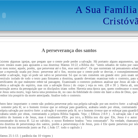
A Sua Famíli
Cristóv
A perseverança dos santos
Existem algumas igrejas, que pregam que o crente pode perder a salvação. Há portanto alguns argumentos, qu
estes irmãos usam para apoiarem a sua doutrina: Mateus 10:22 a Bíblia diz: "sereis odiados de todos por caus
do meu nome; aquele, porém, que perseverar até o fim, esse será salvo". Os que sustentam tal pensamento acha
que a expressão usada por Jesus: perseverar até o fim, mostra que o crente pode se desviar, e conseqüentement
perder a salvação, logo só pode ser salvo se perseverar. Só que os tais cometem um grande erro: pois usam u
versículo isolado de todo o texto para firmarem a doutrina, quando deveriam examinar todo o contexto, para s
certificarem do que realmente refere tal passagem. Examinado o contexto podemos analisar que Jesus ali não s
referia a salvação do espírito, mas sim a salvação física ( do corpo ) veja os vers. (28 e 30 ). Havia ali, um
instrução acerca da perseguição que os discípulos iriam sofrer. Haveria uma época que, quem confessasse o nom
de Jesus seria morto, logo havia uma promessa de, no caso da fidelidade do crente em fazer a obra de Deus, que 
Senhor iria poupá-lo da morte antecipada. Analise todo o contexto.
Outro fator importante: o crente não poderia perseverar pela sua própria salvação por um motivo forte: a salvaçã
é somente pela fé; se o homem tivesse que se esforçar para guardá-la, acabaria sendo por obras, contrariando 
rópria salvação por motivo forte: a salvação é somente pela fé; se o homem tivesse que se esforçar para guardá-l
acabaria sendo por obras, contrariando a própria Bíblia Sagrada. Veja: ( Efésios 2:8-9 ) . A salvação não é u
mérito do homem e de Jesus, mas é totalmente d'Ele. por isto, a Bíblia nos diz que: Ele, Jesus é o autor 
consumador da nossa fé. Lá no calvário, o nosso Redentor bradou: "esta consumado". Na verdade, chamamo
esta doutrina de perseverança dos santos, porém a perseverança é de Jesus, pois é Ele quem persevera por nós
través da sua intercessão junto ao Pai. ( João 17. todo o capítulo )
Mateus 25:1-13. ( parábola das 10 virgens )