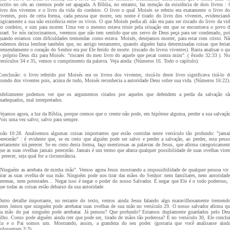
escrito no céu ao crermos pode ser apagada. A Bíblia, no entanto, faz menção da existência de dois livros : 
livro dos viventes e o livro da vida do cordeiro. O livro o qual Moisés se referiu era exatamente o livro do
viventes, pois de certa forma, cada pessoa que morre, seu nome é tirado do livro dos viventes, evidenciand
logicamente a sua não existência entre os vivos. O que Moisés pedia ali não era para ser riscado do livro da vid
do cordeiro, e sim para morrer. Uma vez o mesmo estava triste pela situação em que se encontrava o povo d
Israel. Se nós raciocinarmos, veremos que não tem sentido que um servo de Deus peça para ser condenado, poi
quando estamos com dificuldades tremendas como estava. Moisés, desejamos morrer, para estar com cristo. Nã
podemos deixa lembrar também que, no antigo testamento, quando alguém fazia determinadas coisas que feria
tremendamente o coração do Senhor era por Ele ferido de morte. (riscado do livros viventes). Basta analisar o qu
o próprio Deus diz para Moisés: "riscarei do meu livro do aquele que pecar contra mim". ( êxodo 32:33 ). No
versículos 34 e 35, vemos o cumprimento da palavra. Veja ainda: (Números 16. Todo o capítulo).
Conclusão: o livro referido por Moisés era os livros dos viventes; riscá-lo deste livro significava tirá-lo d
mundo dos viventes pois, acima de tudo, Moisés reconhecia a autoridade Deus sobre sua vida. (Números 16:22)
Infelizmente podemos ver que os argumentos citados por aqueles que defendem a perda da salvação sã
inadequados, mal interpretados.
Vejamos agora, a luz da Bíblia, porque cremos que o crente não pode, em hipótese alguma, perder a sua salvação
Pois uma vez salvo; salvo para sempre.
João 10:28. Analisemos algumas coisas importantes que estão contidas neste versículo tão profundo: "jamai
perecerão" : é evidente que, se eu creio que alguém pode ser salvo e perder a salvação, ao perder, esta pesso
certamente irá perecer. Se eu creio desta forma, faço mentirosas as palavras de Jesus, que afirma categoricament
que as suas ovelhas jamais perecerão. Jamais é um termo que afasta qualquer possibilidade de suas ovelhas vire
 perecer, seja qual for a circunstância.
"Ninguém as arrebata de minha mão". Vemos agora Jesus mostrando a impossibilidade de qualquer pessoa vir 
tirar as suas ovelha de sua mão. Ninguém pode nos tirar das mãos do Senhor: nem familiares, nem autoridade
terrenas, nem potestades... Negar isso é negar o poder do nosso Salvador. É negar que Ele é o todo poderoso, 
ue todas as coisas estão debaixo da sua autoridade.
Outro detalhe importante, no restante do texto, vemos ainda Jesus falando algo maravilhosamente tremendo
antes lemos que ninguém pode arrebatar suas ovelhas de sua mão no versículo 29. O nosso salvador afirma qu
da mão do pai ninguém pode arrebatar. Já pensou? Que profundo? Estamos duplamente guardados pelo Deu
filho. Como pode alguém ainda crer que pode ser, tirado de mãos tão poderosa? E no versículo 30, Ele conclui
Eu e o Pai somos um. Mostrando, assim, a grandeza do seu poder. (gostaria que você analisasse ainda
olossenses 3:3).