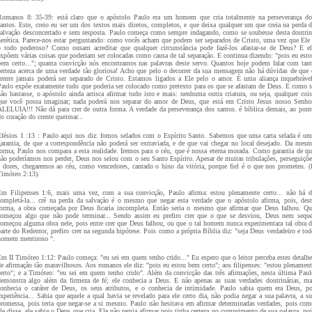
Romanos 8: 35-39: está claro que o apóstolo Paulo era um homem que cria totalmente na perseverança do
santos. Este, creio eu ser um dos textos mais diretos, completos, e que deixa qualquer um que creia na perda d
salvação desconcertado e sem resposta. Paulo começa como sempre indagando, como se soubesse desta doutrin
herética. Parece-nos estar perguntando: como vocês acham que podem ser separados de Cristo, uma vez que Ele 
o todo poderoso? Como ousam acreditar que qualquer circunstância pode fazê-los afastar-se de Deus? E el
expõem várias coisas que poderiam ser colocadas como causa de tal separação. E continua dizendo: "pois eu esto
bem certo..."; quanta convicção nós encontramos nas palavras deste servo. Quantos hoje podem falar com tant
certeza acerca de uma verdade tão gloriosa! Acho que pelo o decorrer da sua mensagem não há dúvidas de que 
crente jamais poderá ser separado de Cristo. Estamos ligados a Ele pelo o amor. É uma aliança inquebrável
Paulo expõe exatamente tudo que poderia ser colocado como pretexto para os que se afastam de Deus. E como s
não bastasse, o apóstolo ainda arrisca afirmar tudo isto e mais: nenhuma outra criatura, ou seja, qualquer cois
que você possa imaginar; nada poderá nos separar do amor de Deus, que está em Cristo Jesus nosso Senhor
ALELUIA!!! Não dá para crer de outra forma. A verdade da perseverança dos santos. é bíblica demais, ao pont
o coração do crente queimar...
Efésios 1 :13 : Paulo aqui nos diz: fomos selados com o Espírito Santo. Sabemos que uma carta selada é um
garantia, de que a correspondência não poderá ser extraviada, e de que vai chegar no local desejado. Da mesm
forma, Paulo nos compara a esta realidade. Iremos para o céu, que é nossa eterna morada. Como garantia de qu
não poderíamos nos perder, Deus nos selou com o seu Santo Espírito. Apesar de muitas tribulações, perseguiçõe
e dores, chegaremos ao céu, como vencedores, cantado o hino da vitória, porque fiel é o que nos prometeu. (I
Timóteo 2:13).
Em Filipenses 1:6, mais uma vez, com a sua convicção, Paulo afirma: estou plenamente certo... não há d
completá-la... crê na perda da salvação é o mesmo que negar esta verdade que o apóstolo afirma, pois, dest
forma, a obra começada por Deus ficaria incompleta. Então seria o mesmo que afirmar que Deus falhou. Qu
começou algo que não pode terminar... Sendo assim eu prefiro crer que o que se desviou, Deus nem seque
começou alguma obra nele, pois entre crer que Deus falhou, ou que o tal homem nunca experimentara tal obra d
parte do Redentor, prefiro crer na segunda hipótese. Pois como a própria Bíblia diz: "seja Deus verdadeiro e tod
homem mentiroso ".
Em II Timóteo 1:12: Paulo começa: "eu sei em quem tenho crido..." Eu espero que o leitor perceba estes detalhe
de afirmação tão maravilhosos. Aos romanos ele diz: "pois eu estou bem certo"; aos filipenses: "estou plenament
certo"; e a Timóteo: "eu sei em quem tenho crido". Além da convicção das três afirmações, nesta última Paul
demonstra algo além da firmeza de fé; ele conhecia a Deus. E não apenas as suas verdades doutrinárias, ma
conhecia o caráter de Deus, os seus atributos, e o conhecia de intimidade. Paulo sabia quem era Deus, po
experiência... Sabia que aquele a qual havia se revelado para ele certo dia, não podia negar a sua palavra, a su
promessa, pois teria que negar-se a si mesmo. Paulo não hesitava em afirmar determinadas verdades, pois com
le disse, ele sabia o Deus que cria. Ele não temia afirmar pois tinha certeza no cumprimento de sua palavra, poi