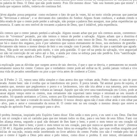
era palavra de Deus. O Deus que não pode mentir. Pois Ele mesmo disse: "não sou homem para que minta". 
inda que sejamos infiéis, todavia ele continua fiel.
Talvez alguém possa perguntar: como esclarecer o fato de que às vezes, há no meio cristão pessoas que parecia
tão "fervorosas e zelosas", e se desviaram dos caminhos do Senhor. Alguns ficam confusos, e acabam crendo n
déia errada de que o crente pode perder a salvação, não porque a palavra lhes assegure, mas pelas experiências q
resencia. E caem no erro terrível de trocarem a palavra de Deus, que é infalível, pela experiência.
Nós cremos que o crente jamais perderá a salvação. Alguns ousam achar que por nós crermos assim, correremos 
risco de "vivermos" pecando, por não termos o temor de perder a salvação. Alguns acham que a doutrina d
perseverança dos santos dá margem para uma vida desregrada e sem temor de Deus. No entanto, é exatamente a
que há o maior dos enganos, pois é por sabermos que somos eternamente de Jesus, nos enchemos de gratidão 
obviamente não temos o menor desejo de ferir o seu coração com 6 pecado. Além do que a santidade que agrada 
Deus, Não pode ser motivada pelo medo, e sim pela gratidão. O que crê na perda da salvação, vive angustiad
por não ter convicção de ser salvo até o fim, e ainda por cima se esforça para não perdê-la. Esta "santificação 
não é bíblica, e nem agrada a Deus. É puro legalismo ...
A explicação para as dúvidas que surgem acerca de tais desvios, é que o que se desvia, e permanecem no mundo
certamente nunca foi crente. Cremos que o verdadeiro crente pode até esfriar na fé, porém jamais voltará a vive
uma vida de pecados semelhante ou pior a que vivia antes de conhecer a Cristo.
Em II Pedro 2: 22, temos uma idéia simples e clara acerca dos que voltam atrás; Pedro chama os tais de porc
lavada. Atente bem: não é ovelha que se transformou em porco. É porca lavada. Tal animal gosta de sujeira, d
maneira que, mesmo que pegássemos o porco e o lavássemos, isto não iria afetar a sua natureza, pois mesm
lavada, na primeira oportunidade voltaria ao lamaçal. Aquele que não teve uma transformação em Cristo, pode at
passar algum tempo entre os crentes, mas certamente não suportará tanto tempo e retornará ao seu mundo d
pecados. Só quando aceitamos a Cristo, somos por Ele transformados em ovelhas. E com o caráter transformado
temos prazer, em fazer a vontade do nosso Redentor. O nosso desejo agora não é mais olhar atrás e sim olhar par
o alvo, para o autor e consumador da nossa fé. O crente tem no seu coração o mesmo desejo que esteve n
coração do apóstolo Paulo: prosseguir para o alvo.
O profeta Jeremias, inspirado pelo Espírito Santo disse: Eles serão o meu povo, e eu serei o seu Deus. Dar-lhes
ei um só coração e um só carrinho para que me temam todos os dias, para o seu bem de seus filhos. Farei co
eles aliança eterna, segundo a qual não deixarei de lhes fazer o bem; e porei o meu temor no seu coração nã
deixarei de lhes fazer o bem; e porei o meu temor no seu coração, para que nunca se apartem de mim". (Jeremia
32:38 40 ). Alguém poderia achar que, quando Jesus falou no evangelho de João, que suas ovelhas ninguém pod
irá-las de sua mão, estaria então interferindo no livre arbítrio do crente. Porém isto não é verdade pelo fato d
que o crente é ligado a Deus pelo amor e pelo temor, como disse o profeta. E este temor, obviamente nã