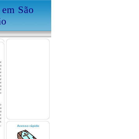
a em São
ão
e
a
m
e
m
e
e
a
e
o
o
a
a
m
e
s
,
Acesso rápido