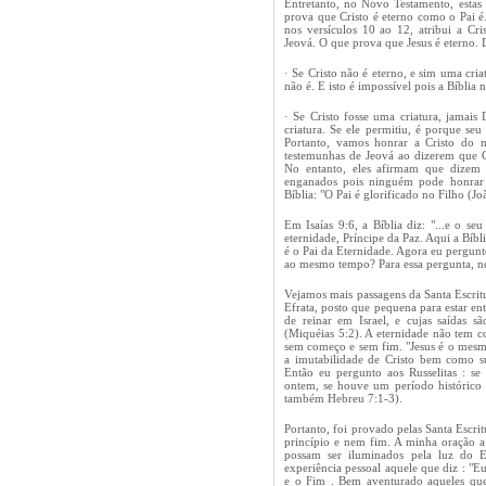
Entretanto, no Novo Testamento, estas p
prova que Cristo é eterno como o Pai é.
nos versículos 10 ao 12, atribui a Cr
Jeová. O que prova que Jesus é eterno. D
·
Se Cristo não é eterno, e sim uma criat
não é. E isto é impossível pois a Bíblia 
·
Se Cristo fosse uma criatura, jamais
criatura. Se ele permitiu, é porque se
Portanto, vamos honrar a Cristo do 
testemunhas de Jeová ao dizerem que Cr
No entanto, eles afirmam que dizem 
enganados pois ninguém pode honrar 
Bíblia: "O Pai é glorificado no Filho (Jo
Em Isaías 9:6, a Bíblia diz: "...e o se
eternidade, Príncipe da Paz. Aqui a Bíbl
é o Pai da Eternidade. Agora eu pergunt
ao mesmo tempo? Para essa pergunta, nem
Vejamos mais passagens da Santa Escritu
Efrata, posto que pequena para estar ent
de reinar em Israel, e cujas saídas s
(Miquéias 5:2). A eternidade não tem c
sem começo e sem fim. "Jesus é o mesm
a imutabilidade de Cristo bem como s
Então eu pergunto aos Russelitas : se
ontem, se houve um período histórico q
também Hebreu 7:1-3).
Portanto, foi provado pelas Santa Escrit
princípio e nem fim. A minha oração a
possam ser iluminados pela luz do E
experiência pessoal aquele que diz : "E
e o Fim . Bem aventurado aqueles que