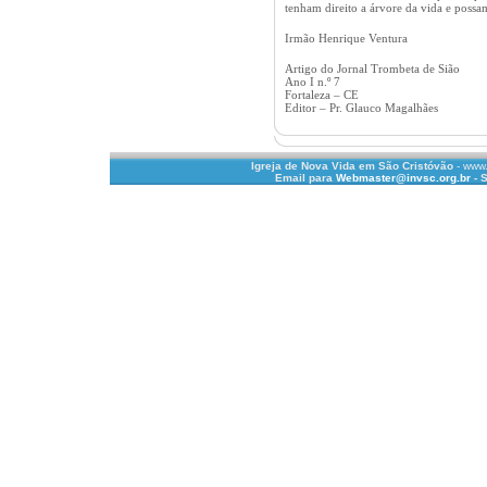
tenham direito a árvore da vida e possam
Irmão Henrique Ventura
Artigo do Jornal Trombeta de Sião
Ano I n.º 7
Fortaleza – CE
Editor – Pr. Glauco Magalhães
Igreja de Nova Vida em São Cristóvão
- www.
Email para
Webmaster@invsc.org.br
- S