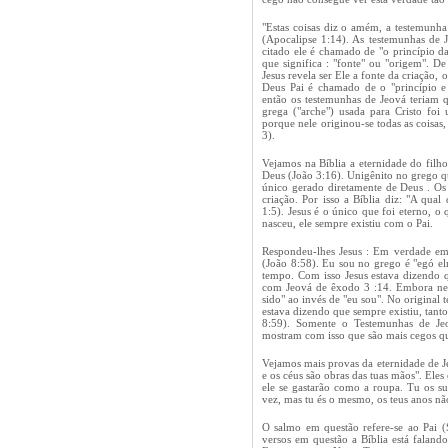
"Estas coisas diz o amém, a testemunha 
(Apocalipse 1:14). As testemunhas de 
citado ele é chamado de "o princípio da
que significa : "fonte" ou "origem". D
Jesus revela ser Ele a fonte da criação,
Deus Pai é chamado de o "princípio e 
então os testemunhas de Jeová teriam 
grega ("arche") usada para Cristo foi 
porque nele originou-se todas as coisas,
3).
Vejamos na Bíblia a eternidade do filho
Deus (João 3:16). Unigênito no grego qu
único gerado diretamente de Deus . Os
criação. Por isso a Bíblia diz: "A qual
1:5). Jesus é o único que foi eterno, o
nasceu, ele sempre existiu com o Pai.
Respondeu-lhes Jesus : Em verdade em 
(João 8:58). Eu sou no grego é "egó el
tempo. Com isso Jesus estava dizendo q
com Jeová de êxodo 3 :14. Embora nes
sido" ao invés de "eu sou". No original
estava dizendo que sempre existiu, tant
8:59). Somente o Testemunhas de Jeo
mostram com isso que são mais cegos qu
Vejamos mais provas da eternidade de Jes
e os céus são obras das tuas mãos". Ele
ele se gastarão como a roupa. Tu os su
vez, mas tu és o mesmo, os teus anos 
O salmo em questão refere-se ao Pai (
versos em questão a Bíblia está falando