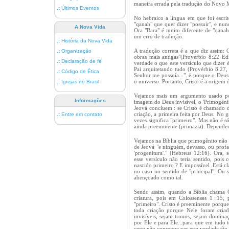
maneira errada pela tradução do Novo
.:
Últimos Eventos
No hebraico a língua em que foi escrit
"qanah" que quer dizer "possuir", e nun
A Nova Vida
Ora "Bara" é muito diferente de "qanah
um erro de tradução.
.:
História da Nova Vida
A tradução correta é a que diz assim: 
.:
Organização
obras mais antigas"(Provérbio 8:22 Ed
.:
Declaração de fé
verdade o que este versículo que dizer 
Pai arquitetando tudo (Provérbio 8:27,
.:
Código de Ética
Senhor me possuía...". ë porque o Deus 
o universo. Portanto, Cristo é a origem 
.:
Igrejas no Brasil
Vejamos mais um argumento usado por 
Informações
imagem do Deus invisível, o 'Primogênit
Jeová concluem : se Cristo é chamado d
criação, a primeira feita por Deus. No 
.:
Entre em contato
vezes significa "primeiro". Mas não é só
ainda preeminente (primazia). Depende
Vejamos na Bíblia que primogênito não
de Jeová "e ninguém, devasso, ou prof
'progenitura'." (Hebreus 12:16). Ora, 
esse versículo não teria sentido, poi
nascido primeiro ? E impossível .Está c
no caso no sentido de "principal". Ou s
abençoado como tal.
Sendo assim, quando a Bíblia chama 
criatura, pois em Colossenses 1 :15,
"primeiro". Cristo é preeminente porque
toda criação porque Nele foram criada
invisíveis, sejam tronos, sejam dominaç
por Ele e para Ele...para que em tudo 
cego não consegue ver esta verdade tão 