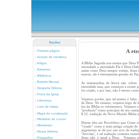
Seções
A ete
.:
Primeira página
.:
Acesso de membros
A Bíblia Sagrada nos ensina que Deus Pa
.:
Artigos
eternidade a eternidade Ele é Deus (Sal
.:
Batismos
assim como Deus sempre existiu, Jesus 
nasceu, ele é eternamente gerado do Pai,
.:
Biblioteca
.:
Boletim Mensal
As testemunhas de Jeová não crêem n
eternidade mas, que começou a existir p
.:
Desperta Débora
foi criado, e por isso, não é eterno com
.:
Fotos da Igreja
Vejamos porém, que tal ensino é falso,
.:
Liderança
de Deus. No entanto, vejamos logo de i
luz da Bíblia os refutaremos. Vejamos 
.:
Livro de visitas
"produziu" como princípio de seu caminh
.:
Mapa de Localização
8:22, tradução do Novo Mundo Bíblia us
.:
Ministério de Louvor
Dizem eles em Provérbios que Cristo est
.:
Ministérios
"criado" como a mais antiga criação de
argumento se dá por um erro de traduç
.:
Nossa História
"Jeovista", e tal tradução costuma come
Jesus não é igual a Deus . Vejamos e
.:
Pregações